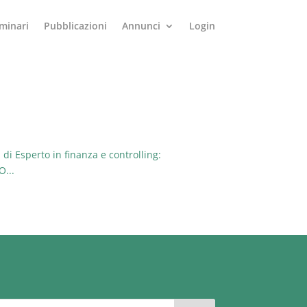
minari
Pubblicazioni
Annunci
Login
i Esperto in finanza e controlling:
O...